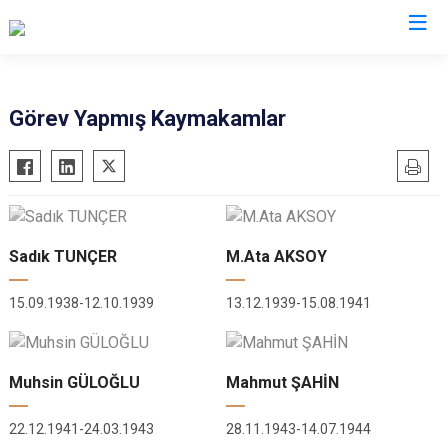
Şanlıurfa
Görev Yapmış Kaymakamlar
Akçakale
Siverek
Birecik
Suruç
Bozova
Viranşehir
Ceylanpınar
Haliliye
Sadık TUNÇER
M.Ata AKSOY
Halfeti
Eyyübiye
15.09.1938-12.10.1939
13.12.1939-15.08.1941
Harran
Karaköprü
Hilvan
Muhsin GÜLOĞLU
Mahmut ŞAHİN
22.12.1941-24.03.1943
28.11.1943-14.07.1944