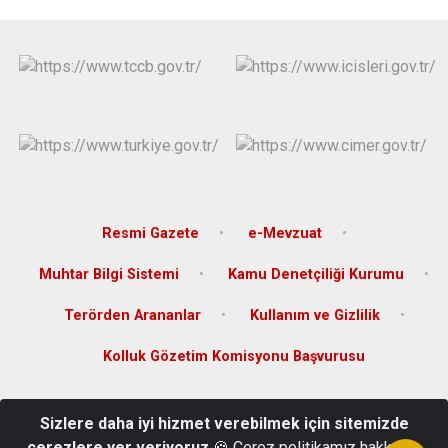
Resmi Gazete
e-Mevzuat
Muhtar Bilgi Sistemi
Kamu Denetçiliği Kurumu
Terörden Arananlar
Kullanım ve Gizlilik
Kolluk Gözetim Komisyonu Başvurusu
Türkiye Cumhuriyeti Akçakale Kaymakamlığı
Sizlere daha iyi hizmet verebilmek için sitemizde
Hürriyet Mahallesi İstasyon Caddesi No : 36 Hükmet Konağı 63500,
çerezlere yer veriyoruz
🍪 Çerez politikamız hakkında